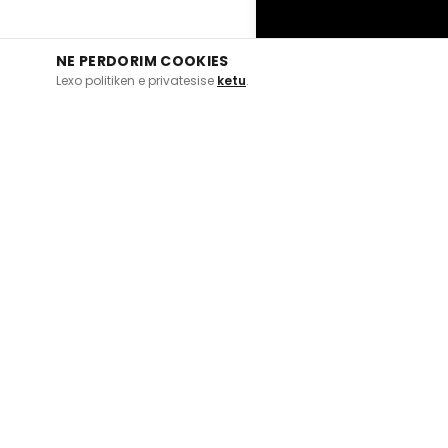
NE PERDORIM COOKIES
Lexo politiken e privatesise
ketu
.
Agjencia juaj e besuar e udhëtimit. Planifikoni
pushimet e ëndrrave me ne.