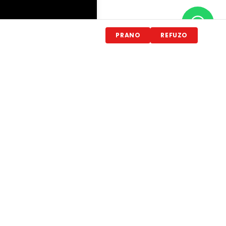
PRANO
REFUZO
Na Ndiqni
destinations
Antalya
·
Turqi
·
Greqi
·
Egjipt
·
Maldive
·
Thailand
Bagazhi ne Avion
·
Moti Antalya
·
Moti Greqi
·
Blog
·
Hotelet
·
Pse Ne?
·
Vlerësime
·
Press
·
Hotele Familjare
·
Hotele për Çifte