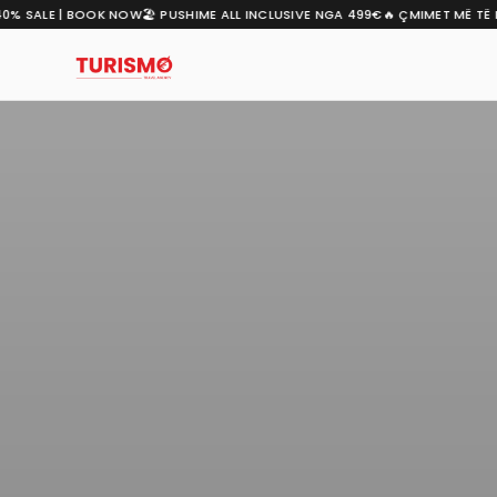
% SALE | BOOK NOW
🏖️ PUSHIME ALL INCLUSIVE NGA 499€
🔥 ÇMIMET MË TË MI