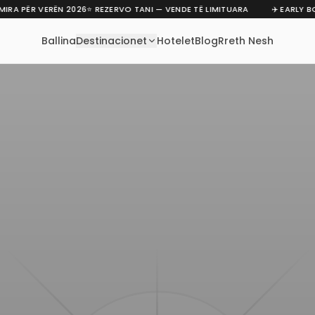
RA PËR VERËN 2026
⭐ REZERVO TANI — VENDE TË LIMITUARA
✈️ EARLY BO
Ballina
Destinacionet
Hotelet
Blog
Rreth Nesh