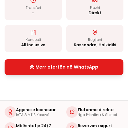
Transferi
Plazhi
-
Direkt
Koncepti
Regjioni
All Inclusive
Kassandra, Halkidiki
📩 Merr ofertën në WhatsApp
Agjenci e licencuar
Fluturime direkte
IATA & MTIS Kosovë
Nga Prishtina & Shkupi
Mbështetje 24/7
Rezervim i sigurt