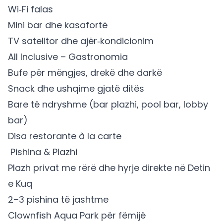
Wi‑Fi falas
Mini bar dhe kasafortë
TV satelitor dhe ajër‑kondicionim
All Inclusive – Gastronomia
Bufe për mëngjes, drekë dhe darkë
Snack dhe ushqime gjatë ditës
Bare të ndryshme (bar plazhi, pool bar, lobby
bar)
Disa restorante à la carte
‍ Pishina & Plazhi
Plazh privat me rërë dhe hyrje direkte në Detin
e Kuq
2–3 pishina të jashtme
Clownfish Aqua Park për fëmijë