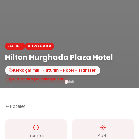
EGJIPT
HURGHADA
Hilton Hurghada Plaza Hotel
Kërko çmimin · Fluturim + Hotel + Transferi
3 persona po shikojnë tani
Hotelet
Transferi
Plazhi