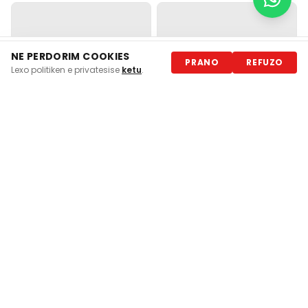
NE PERDORIM COOKIES
📩 Merr ofertën në WhatsApp
PRANO
REFUZO
Lexo politiken e privatesise
ketu
.