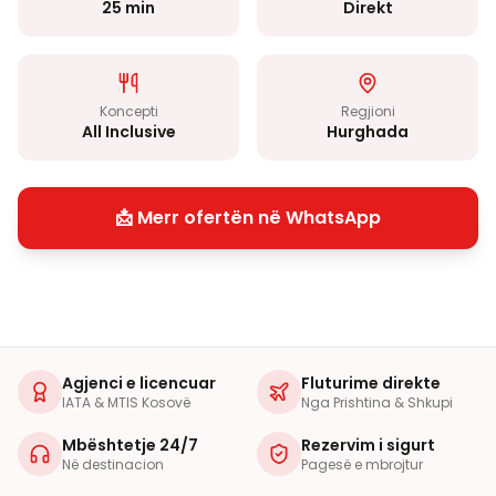
25 min
Direkt
Koncepti
Regjioni
All Inclusive
Hurghada
📩 Merr ofertën në WhatsApp
Agjenci e licencuar
Fluturime direkte
IATA & MTIS Kosovë
Nga Prishtina & Shkupi
Mbështetje 24/7
Rezervim i sigurt
Në destinacion
Pagesë e mbrojtur