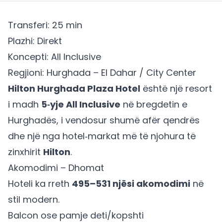
Transferi: 25 min
Plazhi: Direkt
Koncepti: All Inclusive
Regjioni: Hurghada – El Dahar / City Center
Hilton Hurghada Plaza Hotel
është një resort
i madh
5‑yje All Inclusive
në bregdetin e
Hurghadës, i vendosur shumë afër qendrës
dhe një nga hotel‑markat më të njohura të
zinxhirit
Hilton
.
Akomodimi – Dhomat
Hoteli ka rreth
495–531 njësi akomodimi
në
stil modern.
Balcon ose pamje deti/kopshti