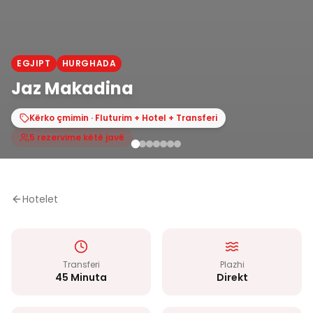
EGJIPT
HURGHADA
Jaz Makadina
Kërko çmimin · Fluturim + Hotel + Transferi
5 rezervime këtë javë
Hotelet
Transferi
Plazhi
45 Minuta
Direkt