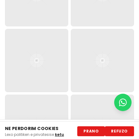
NE PERDORIM COOKIES
📩 Merr ofertën në WhatsApp
PRANO
REFUZO
Lexo politiken e privatesise
ketu
.