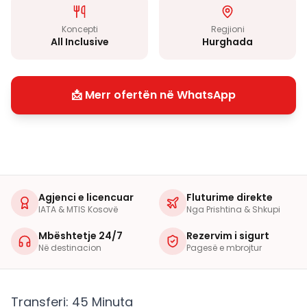
Koncepti
Regjioni
All Inclusive
Hurghada
📩 Merr ofertën në WhatsApp
Agjenci e licencuar
Fluturime direkte
IATA & MTIS Kosovë
Nga Prishtina & Shkupi
Mbështetje 24/7
Rezervim i sigurt
Në destinacion
Pagesë e mbrojtur
Transferi: 45 Minuta