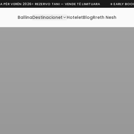
ËR VERËN 2026
⭐ REZERVO TANI — VENDE TË LIMITUARA
✈️ EARLY BOOKIN
Ballina
Destinacionet
Hotelet
Blog
Rreth Nesh