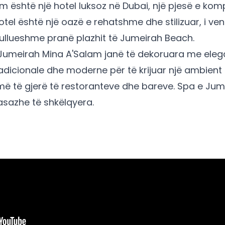
m është një hotel luksoz në Dubai, një pjesë e ko
tel është një oazë e rehatshme dhe stilizuar, i ve
llueshme pranë plazhit të Jumeirah Beach.
Jumeirah Mina A'Salam janë të dekoruara me elega
dicionale dhe moderne për të krijuar një ambient 
amë të gjerë të restoranteve dhe bareve. Spa e Ju
asazhe të shkëlqyera.