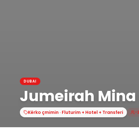
DUBAI
Jumeirah Mina
Kërko çmimin · Fluturim + Hotel + Transferi
-2