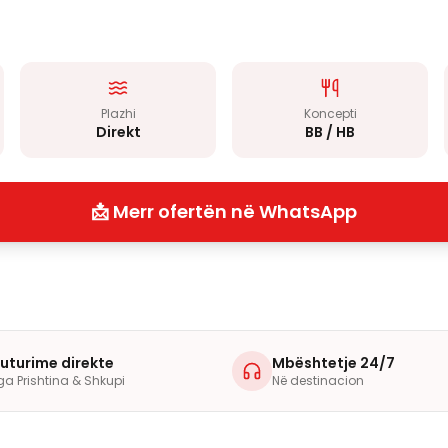
Plazhi
Koncepti
Direkt
BB / HB
📩 Merr ofertën në WhatsApp
luturime direkte
Mbështetje 24/7
ga Prishtina & Shkupi
Në destinacion