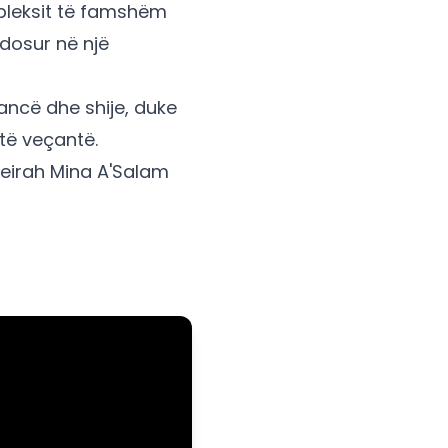
mpleksit të famshëm
ndosur në një
ncë dhe shije, duke
të veçantë.
meirah Mina A'Salam