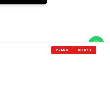
PRANO
REFUZO
 mirë për datat e tua.