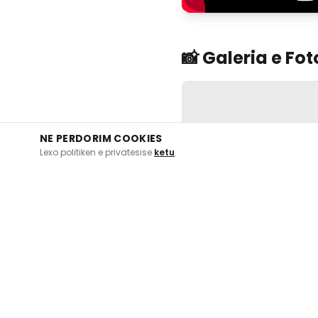
📸 Galeria e Fo
NE PERDORIM COOKIES
Lexo politiken e privatesise
ketu
.
Të pëlqeu
Jumeirah 