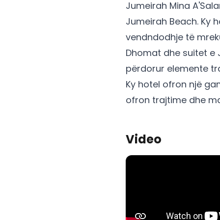
Jumeirah Mina A'Sala
Jumeirah Beach. Ky ho
vendndodhje të mreku
Dhomat dhe suitet e 
përdorur elemente tra
Ky hotel ofron një g
ofron trajtime dhe m
Video