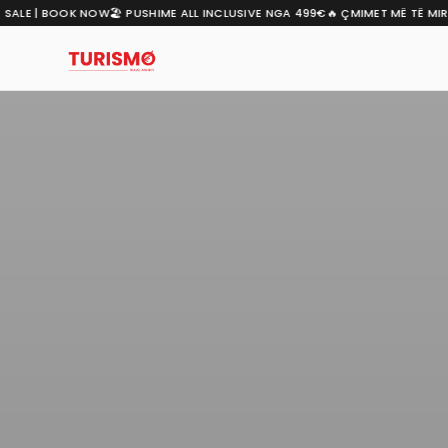
LE | BOOK NOW
🏖️ PUSHIME ALL INCLUSIVE NGA 499€
🔥 ÇMIMET MË TË MIRA P