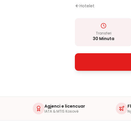
Hotelet
Transferi
30 Minuta
Agjenci e licencuar
F
IATA & MTIS Kosovë
N