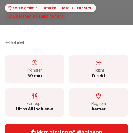
Kërko çmimin · Fluturim + Hotel + Transferi
6 persona po shikojnë tani
Hotelet
Transferi
Plazhi
50 min
Direkt
Koncepti
Regjioni
Ultra All Inclusive
Kemer
📩 Merr ofertën në WhatsApp