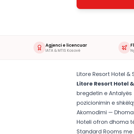
Agjenci e licencuar
F
IATA & MTIS Kosovë
N
Litore Resort Hotel &
Litore Resort Hotel 
bregdetin e Antalyës (
pozicionimin e shkëlq
Akomodimi — Dhoma
Hoteli ofron dhoma t
Standard Rooms me p