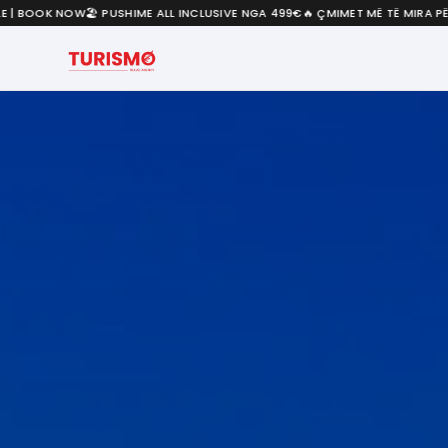
 NOW
🏖️ PUSHIME ALL INCLUSIVE NGA 499€
🔥 ÇMIMET MË TË MIRA PËR VERËN 2