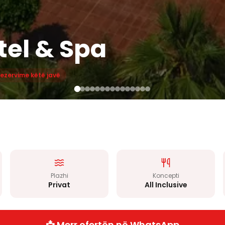
tel & Spa
rezervime këtë javë
Plazhi
Koncepti
Privat
All Inclusive
📩 Merr ofertën në WhatsApp