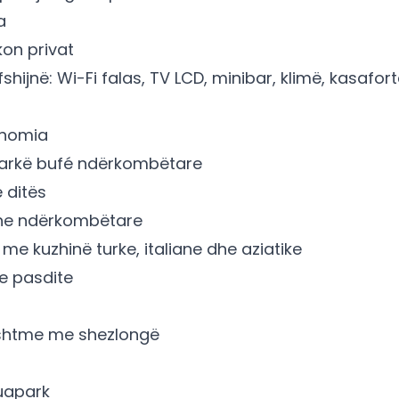
a
kon privat
shijnë: Wi-Fi falas, TV LCD, minibar, klimë, kasafor
onomia
darkë bufé ndërkombëtare
 ditës
dhe ndërkombëtare
me kuzhinë turke, italiane dhe aziatike
e pasdite
ashtme me shezlongë
uapark