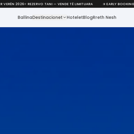
026
⭐ REZERVO TANI — VENDE TË LIMITUARA
✈️ EARLY BOOKING -40% SA
Ballina
Destinacionet
Hotelet
Blog
Rreth Nesh