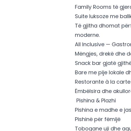
Family Rooms të gjer
Suite luksoze me ball
Të gjitha dhomat përf
moderne.
All Inclusive — Gastr
Mëngjes, drekë dhe 
Snack bar gjatë gjithë
Bare me pije lokale 
Restorante à la carte 
Ëmbëlsira dhe akullor
‍ Pishina & Plazhi
Pishina e madhe e j
Pishinë për fëmijë
Tobogane uji dhe aq