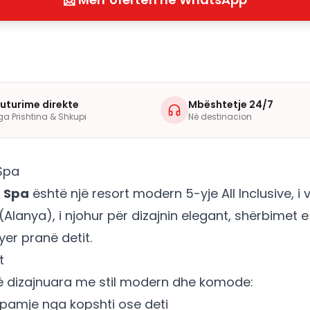
luturime direkte
Mbështetje 24/7
ga Prishtina & Shkupi
Në destinacion
 Spa
& Spa
është një resort modern 5-yje All Inclusive, i
Alanya), i njohur për dizajnin elegant, shërbimet e 
yer pranë detit.
t
ë dizajnuara me stil modern dhe komode:
amje nga kopshti ose deti