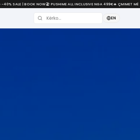
LE | BOOK NOW
🏖️ PUSHIME ALL INCLUSIVE NGA 499€
🔥 ÇMIMET MË TË MIRA P
EN