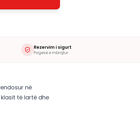
Rezervim i sigurt
Pagesë e mbrojtur
 vendosur në
klasit të lartë dhe