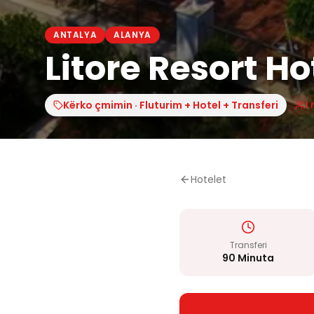
ANTALYA
ALANYA
Litore Resort Ho
Kërko çmimin · Fluturim + Hotel + Transferi
1 
Hotelet
Transferi
90 Minuta