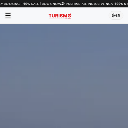
LY BOOKING -40% SALE | BOOK NOW
🏖️ PUSHIME ALL INCLUSIVE NGA 499€
🔥 Ç
EN