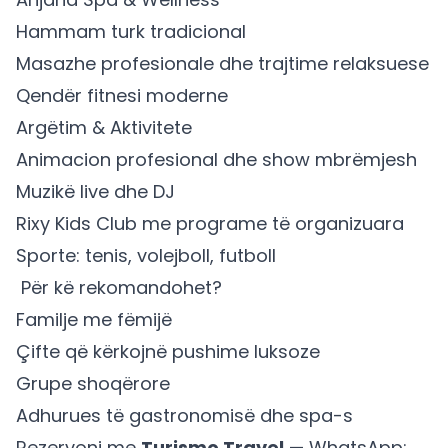
Hammam turk tradicional
Masazhe profesionale dhe trajtime relaksuese
Qendër fitnesi moderne
Argëtim & Aktivitete
Animacion profesional dhe show mbrëmjesh
Muzikë live dhe DJ
Rixy Kids Club me programe të organizuara
Sporte: tenis, volejboll, futboll
‍‍ Për kë rekomandohet?
Familje me fëmijë
Çifte që kërkojnë pushime luksoze
Grupe shoqërore
Adhurues të gastronomisë dhe spa-s
Rezervoni me
Turismo Travel
— WhatsApp: