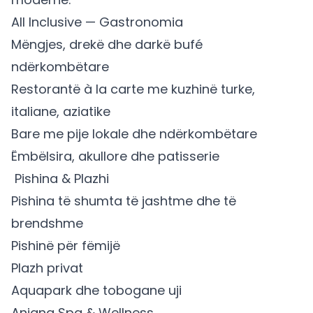
All Inclusive — Gastronomia
Mëngjes, drekë dhe darkë bufé
ndërkombëtare
Restorantë à la carte me kuzhinë turke,
italiane, aziatike
Bare me pije lokale dhe ndërkombëtare
Ëmbëlsira, akullore dhe patisserie
‍ Pishina & Plazhi
Pishina të shumta të jashtme dhe të
brendshme
Pishinë për fëmijë
Plazh privat
Aquapark dhe tobogane uji
Anjana Spa & Wellness