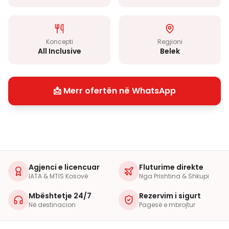
Koncepti
Regjioni
All Inclusive
Belek
📩 Merr ofertën në WhatsApp
Agjenci e licencuar
Fluturime direkte
IATA & MTIS Kosovë
Nga Prishtina & Shkupi
Mbështetje 24/7
Rezervim i sigurt
Në destinacion
Pagesë e mbrojtur