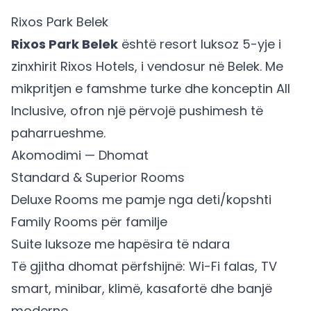
Rixos Park Belek
Rixos Park Belek
është resort luksoz 5-yje i
zinxhirit Rixos Hotels, i vendosur në Belek. Me
mikpritjen e famshme turke dhe konceptin All
Inclusive, ofron një përvojë pushimesh të
paharrueshme.
Akomodimi — Dhomat
Standard & Superior Rooms
Deluxe Rooms me pamje nga deti/kopshti
Family Rooms për familje
Suite luksoze me hapësira të ndara
Të gjitha dhomat përfshijnë: Wi-Fi falas, TV
smart, minibar, klimë, kasafortë dhe banjë
moderne.