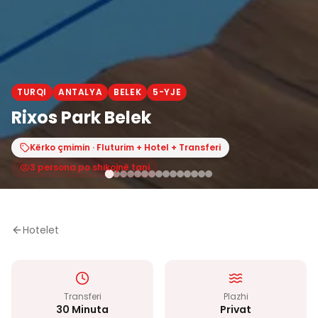
TURQI
ANTALYA
BELEK
5-YJE
Rixos Park Belek
Kërko çmimin · Fluturim + Hotel + Transferi
3 persona po shikojnë tani
Hotelet
Transferi
Plazhi
30 Minuta
Privat