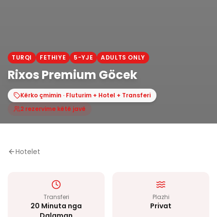
TURQI
FETHIYE
5-YJE
ADULTS ONLY
Rixos Premium Göcek
Kërko çmimin · Fluturim + Hotel + Transferi
2 rezervime këtë javë
Hotelet
Transferi
Plazhi
20 Minuta nga
Privat
Dalaman