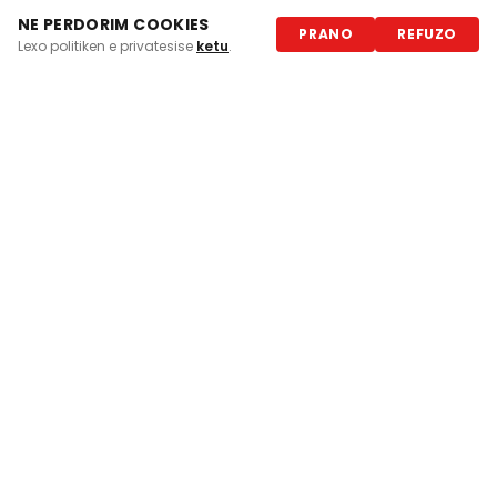
Rezervoni me
Turismo Travel
— WhatsApp:
NE PERDORIM COOKIES
📩 Merr ofertën në WhatsApp
PRANO
REFUZO
+383 45 199 991
Lexo politiken e privatesise
ketu
.
📸 Galeria e Fotove