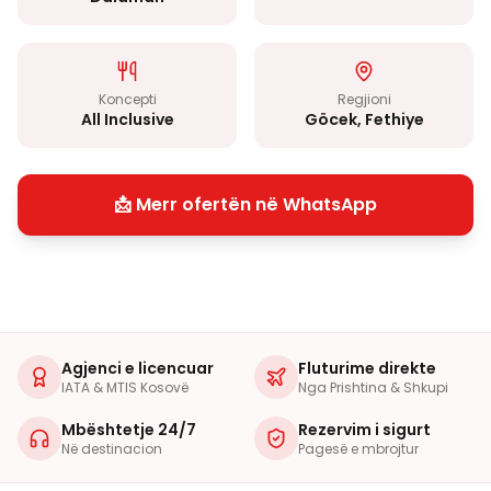
Koncepti
Regjioni
All Inclusive
Göcek, Fethiye
📩 Merr ofertën në WhatsApp
Agjenci e licencuar
Fluturime direkte
IATA & MTIS Kosovë
Nga Prishtina & Shkupi
Mbështetje 24/7
Rezervim i sigurt
Në destinacion
Pagesë e mbrojtur