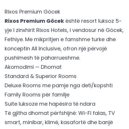
Rixos Premium Göcek
Rixos Premium Göcek
është resort luksoz 5-
yje i zinxhirit Rixos Hotels, i vendosur në Göcek,
Fethiye. Me mikpritjen e famshme turke dhe
konceptin All Inclusive, ofron një përvojë
pushimesh të paharrueshme.
Akomodimi — Dhomat
Standard & Superior Rooms
Deluxe Rooms me pamje nga deti/kopshti
Family Rooms për familje
Suite luksoze me hapësira të ndara
Të gjitha dhomat përfshijnë: Wi-Fi falas, TV
smart, minibar, klimë, kasafortë dhe banjë