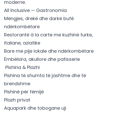
moderne.
All Inclusive — Gastronomia
Mëngjes, drekë dhe darkë bufé
ndërkombëtare
Restorantë à la carte me kuzhinë turke,
italiane, aziatike
Bare me pije lokale dhe ndërkombëtare
Ëmbëlsira, akullore dhe patisserie
‍ Pishina & Plazhi
Pishina të shumta të jashtme dhe të
brendshme
Pishinë për fëmijë
Plazh privat
Aquapark dhe tobogane uji