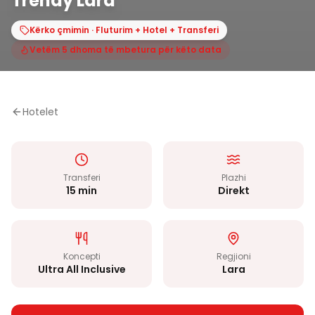
Trendy Lara
Kërko çmimin · Fluturim + Hotel + Transferi
Vetëm 5 dhoma të mbetura për këto data
Hotelet
Transferi
Plazhi
15 min
Direkt
Koncepti
Regjioni
Ultra All Inclusive
Lara