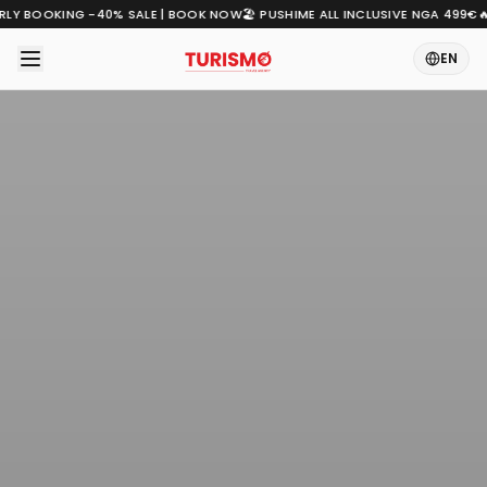
ARLY BOOKING -40% SALE | BOOK NOW
🏖️ PUSHIME ALL INCLUSIVE NGA 499€

EN