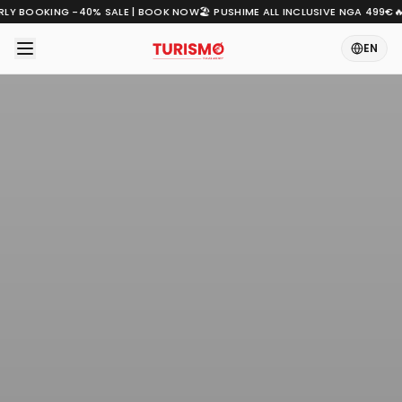
ARLY BOOKING -40% SALE | BOOK NOW
🏖️ PUSHIME ALL INCLUSIVE NGA 499€

EN