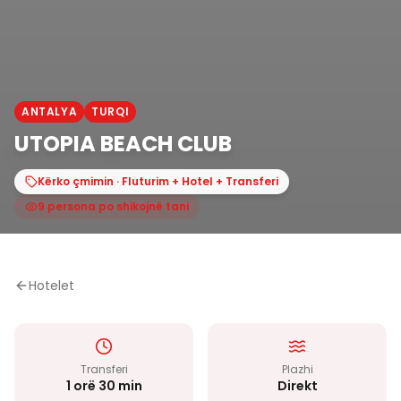
ANTALYA
TURQI
UTOPIA BEACH CLUB
Kërko çmimin · Fluturim + Hotel + Transferi
9 persona po shikojnë tani
Hotelet
Transferi
Plazhi
1 orë 30 min
Direkt