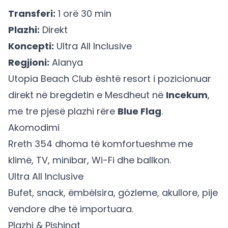
Transferi:
1 orë 30 min
Plazhi:
Direkt
Koncepti:
Ultra All Inclusive
Regjioni:
Alanya
Utopia Beach Club është resort i pozicionuar
direkt në bregdetin e Mesdheut në
Incekum
,
me tre pjesë plazhi rëre
Blue Flag
.
Akomodimi
Rreth 354 dhoma të komfortueshme me
klimë, TV, minibar, Wi-Fi dhe ballkon.
Ultra All Inclusive
Bufet, snack, ëmbëlsira, gözleme, akullore, pije
vendore dhe të importuara.
Plazhi & Pishinat