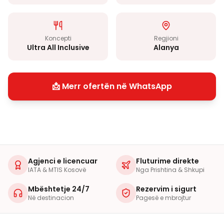
Koncepti
Regjioni
Ultra All Inclusive
Alanya
📩 Merr ofertën në WhatsApp
Agjenci e licencuar
Fluturime direkte
IATA & MTIS Kosovë
Nga Prishtina & Shkupi
Mbështetje 24/7
Rezervim i sigurt
Në destinacion
Pagesë e mbrojtur