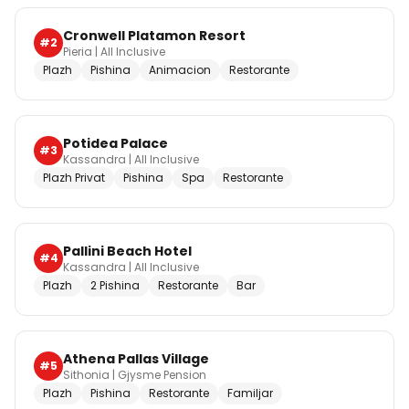
Cronwell Platamon Resort
#
2
Pieria
|
All Inclusive
Plazh
Pishina
Animacion
Restorante
Potidea Palace
#
3
Kassandra
|
All Inclusive
Plazh Privat
Pishina
Spa
Restorante
Pallini Beach Hotel
#
4
Kassandra
|
All Inclusive
Plazh
2 Pishina
Restorante
Bar
Athena Pallas Village
#
5
Sithonia
|
Gjysme Pension
Plazh
Pishina
Restorante
Familjar