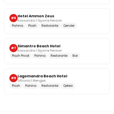
Hotel Ammon Zeus
#
6
Kassandra
|
Gjysme Pension
Pishina
Plazh
Restorante
Qender
Simantro Beach Hotel
#
7
Kassandra
|
Gjysme Pension
Plazh Privat
Pishina
Restorante
Bar
Lagomandra Beach Hotel
#
8
Sithonia
|
Mengjes
Plazh
Pishina
Restorante
Qetesi