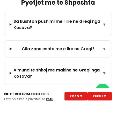
Pyetjet me te Shpeshta
Sa kushton pushimi me i lire ne Greqi nga
▼
Kosova?
Cila zone eshte me e lire ne Greqi?
▼
A mund te shkoj me makine ne Greqi nga
▼
Kosova?
NE PERDORIM COOKIES
PRANO
REFUZO
A ka Turismo Travel paketa me autobus
Lexo politiken e privatesise
ketu
.
▼
per Greqi?