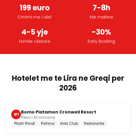
199 euro
7-8h
Cmimi me i ulet
Me makine
4-5 yje
-30%
Hotele cilesore
Early Booking
Hotelet me te Lira ne Greqi per
2026
Bomo Platamon Cronwell Resort
#
1
Pieria
|
All Inclusive
Plazh Privat
Pishina
Kids Club
Restorante