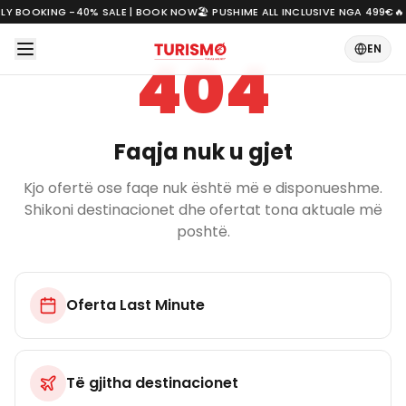
RLY BOOKING -40% SALE | BOOK NOW
🏖️ PUSHIME ALL INCLUSIVE NGA 499€
🔥
EN
404
Faqja nuk u gjet
Kjo ofertë ose faqe nuk është më e disponueshme.
Shikoni destinacionet dhe ofertat tona aktuale më
poshtë.
Oferta Last Minute
Të gjitha destinacionet