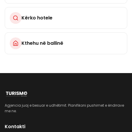
Kërko hotele
Kthehu në ballinë
Agjencia juaj e besuar e udhëtimit. Planifikoni pushimet e ëndrrave
me ne.
Kontakti