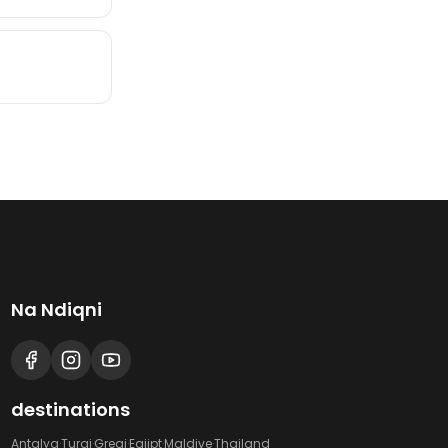
Na Ndiqni
destinations
Antalya
·
Turqi
·
Greqi
·
Egjipt
·
Maldive
·
Thailand