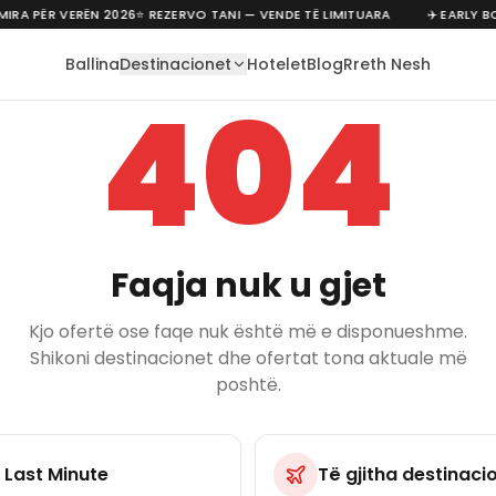
IRA PËR VERËN 2026
⭐ REZERVO TANI — VENDE TË LIMITUARA
✈️ EARLY B
Ballina
Destinacionet
Hotelet
Blog
Rreth Nesh
404
Faqja nuk u gjet
Kjo ofertë ose faqe nuk është më e disponueshme.
Shikoni destinacionet dhe ofertat tona aktuale më
poshtë.
 Last Minute
Të gjitha destinaci