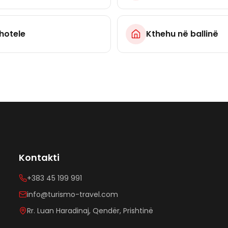
hotele
Kthehu në ballinë
Kontakti
+383 45 199 991
info@turismo-travel.com
Rr. Luan Haradinaj, Qendër, Prishtinë