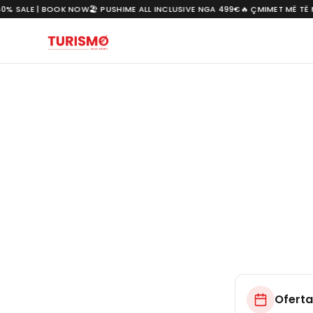
0% SALE | BOOK NOW
🏖️ PUSHIME ALL INCLUSIVE NGA 499€
🔥 ÇMIMET MË TË M
Oferta